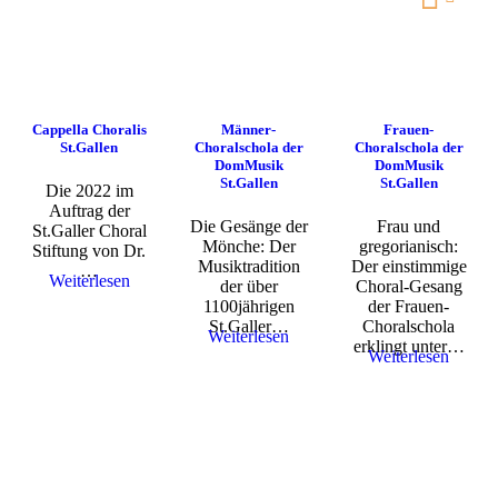
Cappella Choralis
Männer-
Frauen-
St.Gallen
Choralschola der
Choralschola der
DomMusik
DomMusik
St.Gallen
St.Gallen
Die 2022 im
Auftrag der
Die Gesänge der
Frau und
St.Galler Choral
Mönche: Der
gregorianisch:
Stiftung von Dr.
Musiktradition
Der einstimmige
…
Weiterlesen
der über
Choral-Gesang
1100jährigen
der Frauen-
St.Galler…
Choralschola
Weiterlesen
erklingt unter…
Weiterlesen