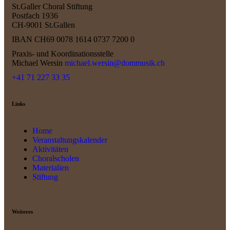
St.Galler Choral Stiftung
Postfach 1936
CH-9001 St.Gallen
IBAN CH69 0078 1614 0737 7200 0
Praxis- und Koordinationsstelle
Michael Wersin
michael.wersin@dommusik.ch
+41 71 227 33 35
Links
Home
Veranstaltungskalender
Aktivitäten
Choralscholen
Materialien
Stiftung
Weiteres