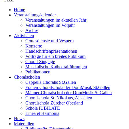
Home
Veranstaltungskalender
Veranstaltungen im aktuellen Jahr
Veranstaltungen im Vorjahr
Archiv
Aktivitäten
Gottesdienste und Vespern
Konzerte
Handschriftenpräsentationen
Vorträge für ein breites Publikum
Choral-Singtage
Musikalische Kathedralführungen
Publikationen
Choralscholen
Cappella Choralis St.Gallen
Frauen-Choralschola der DomMusik St.Gallen
Männer-Choralschola der DomMusik St.Gallen
Choralschola St. Nikolaus, Altstätten
Choralschola Zürcher Oberland
Schola IUBILATE
Linea et Harmonia
News
Materialien
Bibliografie, Discographie