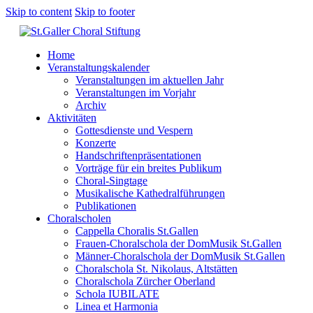
Skip to content
Skip to footer
Home
Veranstaltungskalender
Veranstaltungen im aktuellen Jahr
Veranstaltungen im Vorjahr
Archiv
Aktivitäten
Gottesdienste und Vespern
Konzerte
Handschriftenpräsentationen
Vorträge für ein breites Publikum
Choral-Singtage
Musikalische Kathedralführungen
Publikationen
Choralscholen
Cappella Choralis St.Gallen
Frauen-Choralschola der DomMusik St.Gallen
Männer-Choralschola der DomMusik St.Gallen
Choralschola St. Nikolaus, Altstätten
Choralschola Zürcher Oberland
Schola IUBILATE
Linea et Harmonia