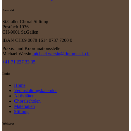
Kontakt
St.Galler Choral Stiftung
Postfach 1936
CH-9001 St.Gallen
IBAN CH69 0078 1614 0737 7200 0
Praxis- und Koordinationsstelle
Michael Wersin
michael.wersin@dommusik.ch
+41 71 227 33 35
Links
Home
Veranstaltungskalender
Aktivitäten
Choralscholen
Materialien
Stiftung
Weiteres